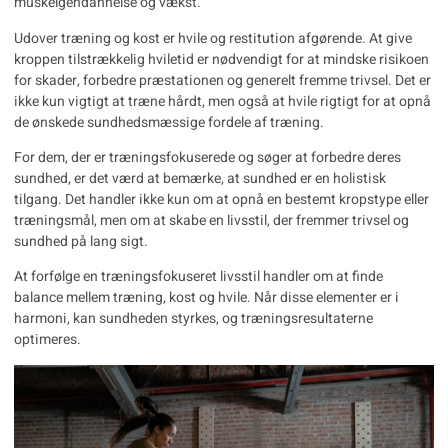
muskelgendannelse og vækst.
Udover træning og kost er hvile og restitution afgørende. At give
kroppen tilstrækkelig hviletid er nødvendigt for at mindske risikoen
for skader, forbedre præstationen og generelt fremme trivsel. Det er
ikke kun vigtigt at træne hårdt, men også at hvile rigtigt for at opnå
de ønskede sundhedsmæssige fordele af træning.
For dem, der er træningsfokuserede og søger at forbedre deres
sundhed, er det værd at bemærke, at sundhed er en holistisk
tilgang. Det handler ikke kun om at opnå en bestemt kropstype eller
træningsmål, men om at skabe en livsstil, der fremmer trivsel og
sundhed på lang sigt.
At forfølge en træningsfokuseret livsstil handler om at finde
balance mellem træning, kost og hvile. Når disse elementer er i
harmoni, kan sundheden styrkes, og træningsresultaterne
optimeres.