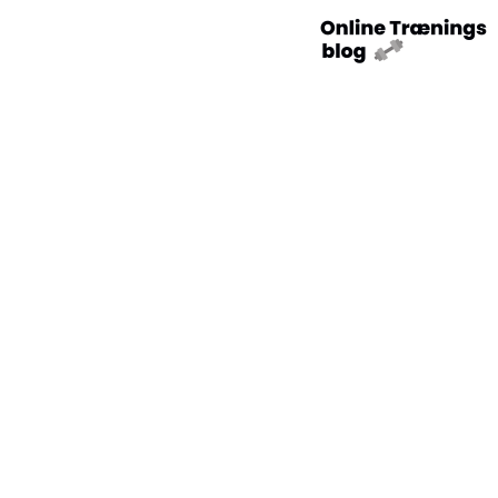
Sundhed: En
Afgørende Del af
Træningsfokuseret
Livsstil