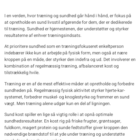
I en verden, hvor træning og sundhed går hånd i hånd, er fokus på
at opretholde en sund livsstil afgørende for dem, der er dedikerede
til træning.
Sundhed
er hjørnestenen, der understøtter og styrker
resultaterne af enhver træningsindsats.
At prioritere sundhed som en træningsfokuseret enkeltperson
indebærer ikke kun at arbejde på fysisk form, men også at nære
kroppen på en måde, der styrker den indefra og ud. Det involverer en
kombination af regelmæssig træning, afbalanceret kost og
tilstrækkelig hvile.
Træning er en af de mest effektive måder at opretholde og forbedre
sundheden på. Regelmæssig fysisk aktivitet styrker hjerte-kar-
systemet, forbedrer muskel- og knoglestyrke og fremmer en sund
vægt. Men træning alene udgør kun en del af ligningen.
Sund kost spiller en lige så vigtig rolle i at opnå optimale
sundhedsresultater. En kost rig på friske frugter, grøntsager,
fuldkorn, magert protein og sunde fedtstoffer giver kroppen den
nødvendige brændstof til at yde under træning og understøtte