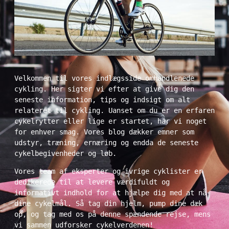
Velkommen til vores indlægsside omhandlenede 
cykling. Her sigter vi efter at give dig den 
seneste information, tips og indsigt om alt 
relateret til cykling. Uanset om du er en erfaren 
cykelrytter eller lige er startet, har vi noget 
for enhver smag. Vores blog dækker emner som 
udstyr, træning, ernæring og endda de seneste 
cykelbegivenheder og løb. 
Vores team af eksperter og ivrige cyklister er 
dedikerede til at levere værdifuldt og 
informativt indhold for at hjælpe dig med at nå 
dine cykelmål. Så tag din hjelm, pump dine dæk 
op, og tag med os på denne spændende rejse, mens 
vi sammen udforsker cykelverdenen!