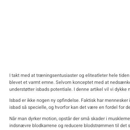
I takt med at træningsentusiaster og eliteatleter hele tide
blevet et varmt emne. Selvom konceptet med at nedsænke s
understøtter isbads potentiale. I denne artikel vil vi dykk
Isbad er ikke nogen ny opfindelse. Faktisk har mennesker 
isbad så specielle, og hvorfor kan det være en fordel for d
Når man dyrker motion, opstår der små skader i musklerne
indsnævre blodkarrene og reducere blodstrømmen til det sk