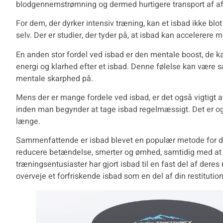
blodgennemstrømning og dermed hurtigere transport af af
For dem, der dyrker intensiv træning, kan et isbad ikke b
selv. Der er studier, der tyder på, at isbad kan accelerere 
En anden stor fordel ved isbad er den mentale boost, de ka
energi og klarhed efter et isbad. Denne følelse kan være 
mentale skarphed på.
Mens der er mange fordele ved isbad, er det også vigtigt at 
inden man begynder at tage isbad regelmæssigt. Det er også 
længe.
Sammenfattende er
isbad
blevet en populær metode for de
reducere betændelse, smerter og ømhed, samtidig med at de 
træningsentusiaster har gjort isbad til en fast del af dere
overveje et forfriskende isbad som en del af din restitutio