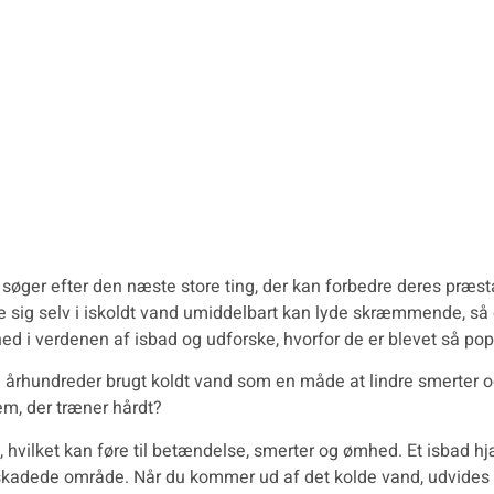
n søger efter den næste store ting, der kan forbedre deres præst
ig selv i iskoldt vand umiddelbart kan lyde skræmmende, så e
e ned i verdenen af isbad og udforske, hvorfor de er blevet så p
i århundreder brugt koldt vand som en måde at lindre smerter o
em, der træner hårdt?
, hvilket kan føre til betændelse, smerter og ømhed. Et isbad
adede område. Når du kommer ud af det kolde vand, udvides blod