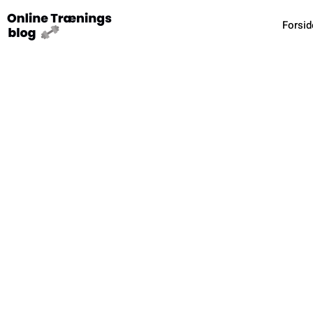
Forsid
Fordelene v
Alt 