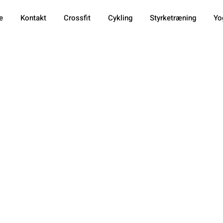
e
Kontakt
Crossfit
Cykling
Styrketræning
Yo
ed isbad efte
hvad du bør v