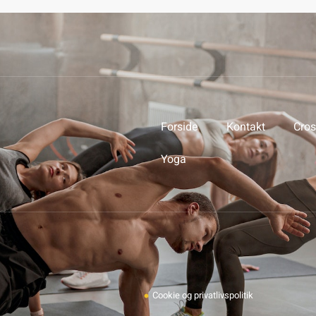
Forside
Kontakt
Cros
Yoga
Cookie og privatlivspolitik