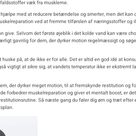
faldsstoffer væk fra musklerne.
lot hjælpe med at reducere betændelse og smerter, men det kan o
muskelreparation ved at fremme tilførslen af næringsstoffer og il
n give. Selvom det første øjeblik i det kolde vand kan være ch
særligt gavnlig for dem, der dyrker motion regelmæssigt og søg
huske på, at de ikke er for alle. Det er altid en god idé at kon
vigtigt at sikre sig, at vandets temperatur ikke er ekstremt lav
m, der dyrker meget motion, til at fremskynde restitution og fo
forbedrer muskelreparation og giver et mentalt boost, er det i
s restitutionsrutine. Så næste gang du føler dig øm og træt eft
nsplan.