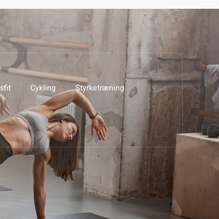
sfit
Cykling
Styrketræning