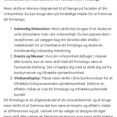
Neon skilte er ikke kun begrænset til at hænge på facaden af din
virksomhed. Du kan bruge dem på forskellige måder for at fremvise
dit firmalogo:
Indvendig Dekoration:
Neon skilte kan bruges til at skabe en
unik atmosfære inde i din virksomhed. Du kan placere dem i
receptionen, på væggen bag din skranke eller endda i
mødelokalet for at fremhæve dit firmalogo og skabe en
mindeværdig indvendig indretning.
Events og Messer:
Hvis din virksomhed deltager i messer
eller events, kan et neon skilt med dit firmalogo være et
fantastisk blikfang. Det vil hjælpe dig med at skille dig ud fra
konkurrencen og tiltrække opmærksomhed.
Vinduesdisplay:
Placer neon skilte i dine butiksvinduer for at
tiltrække forbipasserendes opmærksomhed. Dette er en
effektiv måde at vise dit firmalogo og tiltrække potentielle
kunder.
Dit firmalogo er en afgørende del af din brandidentitet, og at bruge
neon skilte til at fremvise det kan være en kreativ og effektiv måde
at differentiere sig på. Uanset om du vælger at designe dit eget
neon skilt eller vælger en færdiglavet løsning, kan neon skilte hjælpe