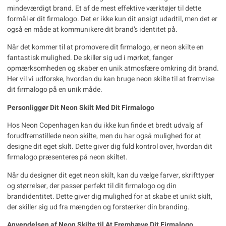
mindeværdigt brand. Et af de mest effektive værktøjer til dette
formål er dit firmalogo. Det er ikke kun dit ansigt udadtil, men det er
også en måde at kommunikere dit brand’s identitet på.
Når det kommer til at promovere dit
firmalogo
, er neon skilte en
fantastisk mulighed. De skiller sig ud i mørket, fanger
opmærksomheden og skaber en unik atmosfære omkring dit brand.
Her vil vi udforske, hvordan du kan bruge neon skilte til at fremvise
dit firmalogo på en unik måde.
Personliggør Dit Neon Skilt Med Dit Firmalogo
Hos Neon Copenhagen kan du ikke kun finde et bredt udvalg af
forudfremstillede neon skilte, men du har også mulighed for at
designe dit eget skilt. Dette giver dig fuld kontrol over, hvordan dit
firmalogo præsenteres på neon skiltet.
Når du designer dit eget neon skilt, kan du vælge farver, skrifttyper
og størrelser, der passer perfekt til dit firmalogo og din
brandidentitet. Dette giver dig mulighed for at skabe et unikt skilt,
der skiller sig ud fra mængden og forstærker din branding.
Anvendelsen af Neon Skilte til At Fremhæve Dit Firmalogo