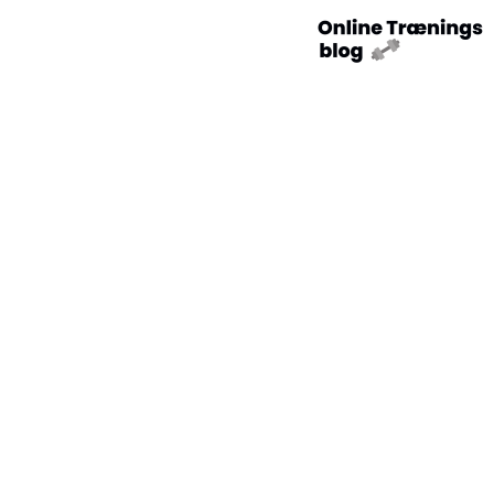
De bedste
træningsoutfits til at
maksimere din
performance og stil